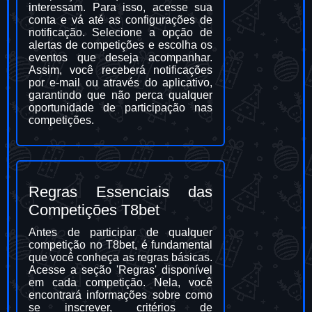
interessam. Para isso, acesse sua
conta e vá até as configurações de
notificação. Selecione a opção de
alertas de competições e escolha os
eventos que deseja acompanhar.
Assim, você receberá notificações
por e-mail ou através do aplicativo,
garantindo que não perca qualquer
oportunidade de participação nas
competições.
Regras Essenciais das
Competições T8bet
Antes de participar de qualquer
competição no T8bet, é fundamental
que você conheça as regras básicas.
Acesse a seção 'Regras' disponível
em cada competição. Nela, você
encontrará informações sobre como
se inscrever, critérios de